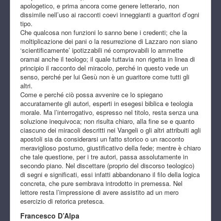
apologetico, e prima ancora come genere letterario, non
dissimile nell’uso ai racconti coevi inneggianti a guaritori d’ogni
tipo.
Che qualcosa non funzioni lo sanno bene i credenti; che la
moltiplicazione dei pani o la resurrezione di Lazzaro non siano
‘scientificamente’ ipotizzabili né comprovabili lo ammette
oramai anche il teologo; il quale tuttavia non rigetta in linea di
principio il racconto del miracolo, perché in questo vede un
senso, perché per lui Gesù non è un guaritore come tutti gli
altri.
Come e perché ciò possa avvenire ce lo spiegano
accuratamente gli autori, esperti in esegesi biblica e teologia
morale. Ma l’interrogativo, espresso nel titolo, resta senza una
soluzione inequivoca; non risulta chiaro, alla fine se e quanto
ciascuno dei miracoli descritti nei Vangeli o gli altri attribuiti agli
apostoli sia da considerarsi un fatto storico o un racconto
meraviglioso postumo, giustificativo della fede; mentre è chiaro
che tale questione, per i tre autori, passa assolutamente in
secondo piano. Nel discettare (proprio del discorso teologico)
di segni e significati, essi infatti abbandonano il filo della logica
concreta, che pure sembrava introdotto in premessa. Nel
lettore resta l’impressione di avere assistito ad un mero
esercizio di retorica pretesca.
Francesco D’Alpa