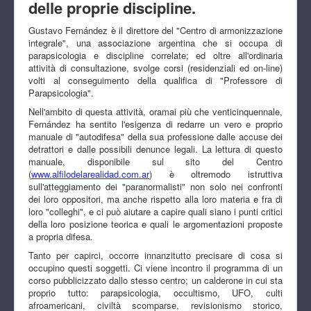
delle proprie discipline.
Gustavo Fernández è il direttore del "Centro di armonizzazione
integrale", una associazione argentina che si occupa di
parapsicologia e discipline correlate; ed oltre all'ordinaria
attività di consultazione, svolge corsi (residenziali ed on-line)
volti al conseguimento della qualifica di "Professore di
Parapsicologia".
Nell'ambito di questa attività, oramai più che venticinquennale,
Fernández ha sentito l'esigenza di redarre un vero e proprio
manuale di "autodifesa" della sua professione dalle accuse dei
detrattori e dalle possibili denunce legali. La lettura di questo
manuale, disponibile sul sito del Centro
(
www.alfilodelarealidad.com.ar
) è oltremodo istruttiva
sull'atteggiamento dei "paranormalisti" non solo nei confronti
dei loro oppositori, ma anche rispetto alla loro materia e fra di
loro "colleghi", e ci può aiutare a capire quali siano i punti critici
della loro posizione teorica e quali le argomentazioni proposte
a propria difesa.
Tanto per capirci, occorre innanzitutto precisare di cosa si
occupino questi soggetti. Ci viene incontro il programma di un
corso pubblicizzato dallo stesso centro; un calderone in cui sta
proprio tutto: parapsicologia, occultismo, UFO, culti
afroamericani, civiltà scomparse, revisionismo storico,