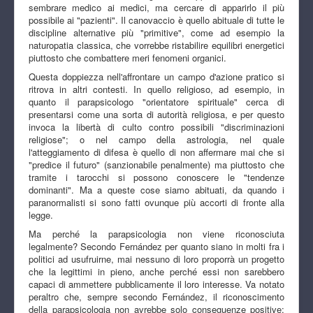
sembrare medico ai medici, ma cercare di apparirlo il più
possibile ai "pazienti". Il canovaccio è quello abituale di tutte le
discipline alternative più "primitive", come ad esempio la
naturopatia classica, che vorrebbe ristabilire equilibri energetici
piuttosto che combattere meri fenomeni organici.
Questa doppiezza nell'affrontare un campo d'azione pratico si
ritrova in altri contesti. In quello religioso, ad esempio, in
quanto il parapsicologo "orientatore spirituale" cerca di
presentarsi come una sorta di autorità religiosa, e per questo
invoca la libertà di culto contro possibili "discriminazioni
religiose"; o nel campo della astrologia, nel quale
l'atteggiamento di difesa è quello di non affermare mai che si
"predice il futuro" (sanzionabile penalmente) ma piuttosto che
tramite i tarocchi si possono conoscere le "tendenze
dominanti". Ma a queste cose siamo abituati, da quando i
paranormalisti si sono fatti ovunque più accorti di fronte alla
legge.
Ma perché la parapsicologia non viene riconosciuta
legalmente? Secondo Fernández per quanto siano in molti fra i
politici ad usufruirne, mai nessuno di loro proporrà un progetto
che la legittimi in pieno, anche perché essi non sarebbero
capaci di ammettere pubblicamente il loro interesse. Va notato
peraltro che, sempre secondo Fernández, il riconoscimento
della parapsicologia non avrebbe solo conseguenze positive;