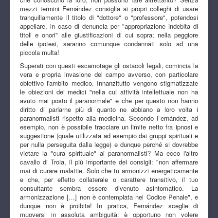
mezzi termini Fernández consiglia ai propri colleghi di usare
tranquillamente il titolo di "dottore" o "professore", potendosi
appellare, in caso di denuncia per "appropriazione indebita di
titoli e onori" alle giustificazioni di cui sopra; nella peggiore
delle ipotesi, saranno comunque condannati solo ad una
piccola multa!
Superati con questi escamotage gli ostacoli legali, comincia la
vera e propria invasione del campo avverso, con particolare
obiettivo l'ambito medico. Innanzitutto vengono stigmatizzate
le obiezioni dei medici "nella cui attività intellettuale non ha
avuto mai posto il paranormale" e che per questo non hanno
diritto di parlarne più di quanto ne abbiano a loro volta i
paranormalisti rispetto alla medicina. Secondo Fernández, ad
esempio, non è possibile tracciare un limite netto fra ipnosi e
suggestione (quale utilizzata ad esempio dai gruppi spirituali e
per nulla perseguita dalla legge) e dunque perché si dovrebbe
vietare la "cura spirituale" ai paranormalisti? Ma ecco l'altro
cavallo di Troia, il più importante dei consigli: "non affermare
mai di curare malattie. Solo che tu armonizzi energeticamente
e che, per effetto collaterale o carattere transitivo, il tuo
consultante sembra essere divenuto asintomatico. La
armonizzazione […] non è contemplata nel Codice Penale", e
dunque non è proibita! In pratica, Fernández sceglie di
muoversi in assoluta ambiguità: è opportuno non volere