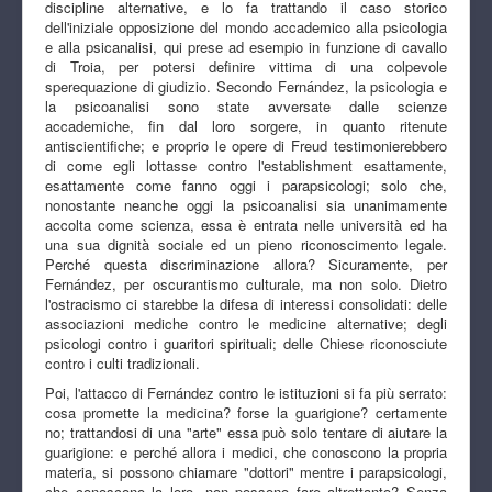
discipline alternative, e lo fa trattando il caso storico
dell'iniziale opposizione del mondo accademico alla psicologia
e alla psicanalisi, qui prese ad esempio in funzione di cavallo
di Troia, per potersi definire vittima di una colpevole
sperequazione di giudizio. Secondo Fernández, la psicologia e
la psicoanalisi sono state avversate dalle scienze
accademiche, fin dal loro sorgere, in quanto ritenute
antiscientifiche; e proprio le opere di Freud testimonierebbero
di come egli lottasse contro l'establishment esattamente,
esattamente come fanno oggi i parapsicologi; solo che,
nonostante neanche oggi la psicoanalisi sia unanimamente
accolta come scienza, essa è entrata nelle università ed ha
una sua dignità sociale ed un pieno riconoscimento legale.
Perché questa discriminazione allora? Sicuramente, per
Fernández, per oscurantismo culturale, ma non solo. Dietro
l'ostracismo ci starebbe la difesa di interessi consolidati: delle
associazioni mediche contro le medicine alternative; degli
psicologi contro i guaritori spirituali; delle Chiese riconosciute
contro i culti tradizionali.
Poi, l'attacco di Fernández contro le istituzioni si fa più serrato:
cosa promette la medicina? forse la guarigione? certamente
no; trattandosi di una "arte" essa può solo tentare di aiutare la
guarigione: e perché allora i medici, che conoscono la propria
materia, si possono chiamare "dottori" mentre i parapsicologi,
che conoscono la loro, non possono fare altrettanto? Senza