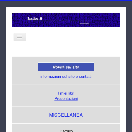
Home
Cerca
informazioni sul sito e contatti
I miei libri
Presentazioni
MISCELLANEA
L'ATEO