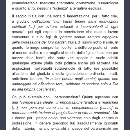
piramidoterapia, medicine alternative, divinazione, numerologia
e quanto altro, nessuna "scienza" alternativa esclusa.
Il saggio inizia con una sorta di lamentazione, per il fatto che,
a giudizio dell'autore, "
non basta tenere sane motivazioni
spirituali […] per evitare ostacoli e inconvenienti di ogni
genere
"; poi egli esprime la convinzione che questo lavoro
consentirà ai suoi figli di "
potersi sentire sempre orgogliosi
della professione del loro padre
". Nulla di nuovo sotto il sole, in
quanto riemerge sempre l'antico tema dell'eroe posto di fronte
al mondo ostile, e se meglio si crede, della "giustificazione per
mezzo della fede", che sotto vari spoglie si vuole nobiliti
qualunque azione (dalla lotta politica anche più estrema alle
aspirazioni intellettuali) sottraendole di fatto (se possibile)
all'ambito del giudizio e della giurisdizione ordinaria. Infatti,
sottolinea l'autore, "
le azioni private degli uomini, qualora non
danneggino né offendano terzi, debbono rispondere solo a Dio
ed alla propria coscienza
".
Chi può avercela con i paranormalisti? Quanti agiscono con
una "
competenza sleale, un'impostazione fanatica e manichea
[…] non pensano come noi o, semplicemente [hanno] la
morbosa soddisfazione di pregiudicare la vita al prossimo
". Ma
il danno per i parapsicologi non verrebbe solo dagli scettici di
professione, in genere (secondo lui) assolutamente ignoranti
della materia, ma anche da chi si pasce del paranormale per