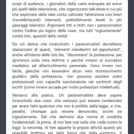
scopi di audience, i giornalisti della carta stampata ed ancor
più quelli della televisione, che organizzano talk-show in cui più
che esprimere delle idee conta catturare l'attenzione con brevi
(insoddisfacenti) interventi, preferibilmente iterati in più
passaggi televisivi. Argomenti triti e ritriti: non i paranormalisti
contro l'ordine più logico delle cose, ma tutti "
ingiustamente
"
contro loro, apostoli della verità!
Da ciò deriva che innanzitutto i paranormalisti dovrebbero
sbarazzarsi di quanti, "
elementi clandestini ed opportunisti
",
anche all'interno delle loro file, "disonorano" la professione, per
ignoranza sulla vera dottrina o perché mirano al successo
mediatico ed all'arricchimento personale. Cosa invero non
facile, giacché non essendovi alcun vero riconoscimento
giuridico della professione, non possono esistere ordini
professionali con capacità sanzionatoria nei confronti degli
iscritti (come invece accade per molte professioni intellettuali).
Veniamo alla pratica. Un paranormalista deve sapere
innanzitutto due cose: che nessuno può essere condannato
per avere fatto qualcosa che non è proibito dalla legge, e che,
peraltro, chiunque può essere denunciato, anche se
ingiustamente. Dal che derivano due norme di condotta
fondamentali: la prima, di non fare mai nulla che vada contro le
leggi; la seconda, di fare apparire la propria attività quanto più
possibile legittima sia nella forma che nella sostanza. Il