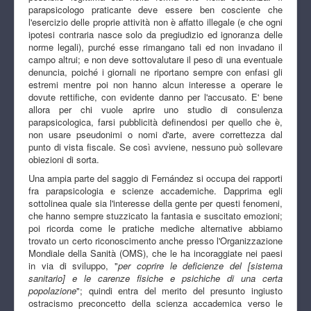
parapsicologo praticante deve essere ben cosciente che
l'esercizio delle proprie attività non è affatto illegale (e che ogni
ipotesi contraria nasce solo da pregiudizio ed ignoranza delle
norme legali), purché esse rimangano tali ed non invadano il
campo altrui; e non deve sottovalutare il peso di una eventuale
denuncia, poiché i giornali ne riportano sempre con enfasi gli
estremi mentre poi non hanno alcun interesse a operare le
dovute rettifiche, con evidente danno per l'accusato. E' bene
allora per chi vuole aprire uno studio di consulenza
parapsicologica, farsi pubblicità definendosi per quello che è,
non usare pseudonimi o nomi d'arte, avere correttezza dal
punto di vista fiscale. Se così avviene, nessuno può sollevare
obiezioni di sorta.
Una ampia parte del saggio di Fernández si occupa dei rapporti
fra parapsicologia e scienze accademiche. Dapprima egli
sottolinea quale sia l'interesse della gente per questi fenomeni,
che hanno sempre stuzzicato la fantasia e suscitato emozioni;
poi ricorda come le pratiche mediche alternative abbiamo
trovato un certo riconoscimento anche presso l'Organizzazione
Mondiale della Sanità (OMS), che le ha incoraggiate nei paesi
in via di sviluppo, "
per coprire le deficienze del [sistema
sanitario] e le carenze fisiche e psichiche di una certa
popolazione
"; quindi entra del merito del presunto ingiusto
ostracismo preconcetto della scienza accademica verso le