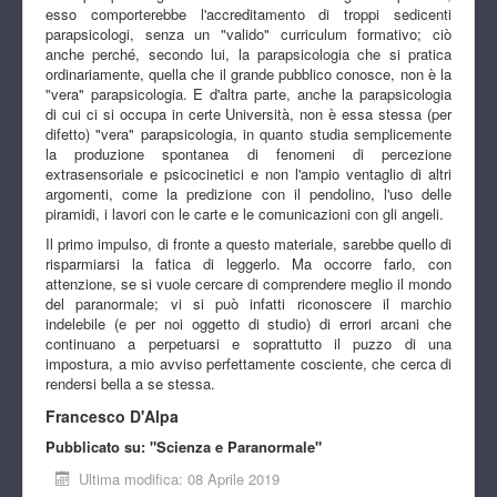
esso comporterebbe l'accreditamento di troppi sedicenti
parapsicologi, senza un "valido" curriculum formativo; ciò
anche perché, secondo lui, la parapsicologia che si pratica
ordinariamente, quella che il grande pubblico conosce, non è la
"vera" parapsicologia. E d'altra parte, anche la parapsicologia
di cui ci si occupa in certe Università, non è essa stessa (per
difetto) "vera" parapsicologia, in quanto studia semplicemente
la produzione spontanea di fenomeni di percezione
extrasensoriale e psicocinetici e non l'ampio ventaglio di altri
argomenti, come la predizione con il pendolino, l'uso delle
piramidi, i lavori con le carte e le comunicazioni con gli angeli.
Il primo impulso, di fronte a questo materiale, sarebbe quello di
risparmiarsi la fatica di leggerlo. Ma occorre farlo, con
attenzione, se si vuole cercare di comprendere meglio il mondo
del paranormale; vi si può infatti riconoscere il marchio
indelebile (e per noi oggetto di studio) di errori arcani che
continuano a perpetuarsi e soprattutto il puzzo di una
impostura, a mio avviso perfettamente cosciente, che cerca di
rendersi bella a se stessa.
Francesco D'Alpa
Pubblicato su: "Scienza e Paranormale"
Ultima modifica: 08 Aprile 2019