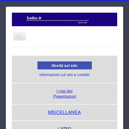
Home
Cerca
informazioni sul sito e contatti
I miei libri
Presentazioni
MISCELLANEA
L'ATEO