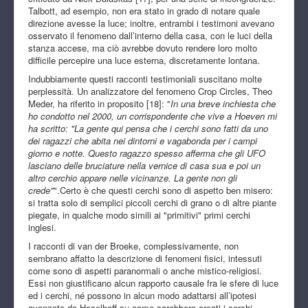
Talbott, ad esempio, non era stato in grado di notare quale
direzione avesse la luce; inoltre, entrambi i testimoni avevano
osservato il fenomeno dall’interno della casa, con le luci della
stanza accese, ma ciò avrebbe dovuto rendere loro molto
difficile percepire una luce esterna, discretamente lontana.
Indubbiamente questi racconti testimoniali suscitano molte
perplessità. Un analizzatore del fenomeno Crop Circles, Theo
Meder, ha riferito in proposito [18]: "
In una breve inchiesta che
ho condotto nel 2000, un corrispondente che vive a Hoeven mi
ha scritto: "La gente qui pensa che i cerchi sono fatti da uno
dei ragazzi che abita nei dintorni e vagabonda per i campi
giorno e notte. Questo ragazzo spesso afferma che gli UFO
lasciano delle bruciature nella vernice di casa sua e poi un
altro cerchio appare nelle vicinanze. La gente non gli
crede"
".Certo è che questi cerchi sono di aspetto ben misero:
si tratta solo di semplici piccoli cerchi di grano o di altre piante
piegate, in qualche modo simili ai "primitivi" primi cerchi
inglesi.
I racconti di van der Broeke, complessivamente, non
sembrano affatto la descrizione di fenomeni fisici, intessuti
come sono di aspetti paranormali o anche mistico-religiosi.
Essi non giustificano alcun rapporto causale fra le sfere di luce
ed i cerchi, né possono in alcun modo adattarsi all’ipotesi
avanzata da Heselhoff su come sarebbero creati i cerchi.