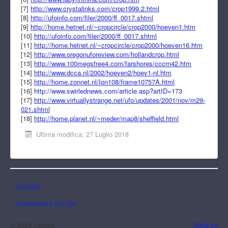
[7]
http://www.crystalinks.com/crop1999.2.html
[8]
http://ufoinfo.com/filer/2000/ff_0017.shtml
[9]
http://home.hetnet.nl/~cropcircle/crop2000/hoeven1.htm
[10]
http://ufoinfo.com/filer/2000/ff_0017.shtml
[11]
http://home.hetnet.nl/~cropcircle/crop2000/hoeven16.htm
[12]
http://www.oregonuforeview.com/hollandcrop.html
[13]
http://www.100megsfree4.com/farshores/cccrn42.htm
[14]
http://www.dcca.nl/2002/hoeven2/hoev1-nl.htm
[15]
http://home.zonnet.nl/Ion108/frame10757A.html
[16]
http://www.swirlednews.com/article.asp?artID=173
[17]
http://www.virtuallystrange.net/ufo/updates/2001/nov/m29-
021.shtml
[18]
http://home.planet.nl/~meder/map8/sheffield.html
Ultima modifica: 27 Luglio 2018
Contatti
Informazioni sul sito
© 2026 Laiko.it
Torna su