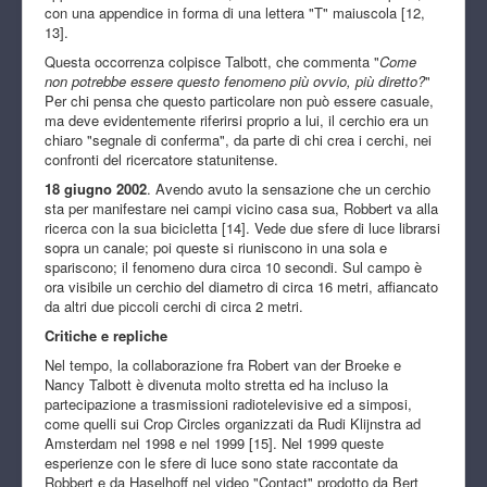
con una appendice in forma di una lettera "T" maiuscola [12,
13].
Questa occorrenza colpisce Talbott, che commenta "
Come
non potrebbe essere questo fenomeno più ovvio, più diretto?
"
Per chi pensa che questo particolare non può essere casuale,
ma deve evidentemente riferirsi proprio a lui, il cerchio era un
chiaro "segnale di conferma", da parte di chi crea i cerchi, nei
confronti del ricercatore statunitense.
18 giugno 2002
. Avendo avuto la sensazione che un cerchio
sta per manifestare nei campi vicino casa sua, Robbert va alla
ricerca con la sua bicicletta [14]. Vede due sfere di luce librarsi
sopra un canale; poi queste si riuniscono in una sola e
spariscono; il fenomeno dura circa 10 secondi. Sul campo è
ora visibile un cerchio del diametro di circa 16 metri, affiancato
da altri due piccoli cerchi di circa 2 metri.
Critiche e repliche
Nel tempo, la collaborazione fra Robert van der Broeke e
Nancy Talbott è divenuta molto stretta ed ha incluso la
partecipazione a trasmissioni radiotelevisive ed a simposi,
come quelli sui Crop Circles organizzati da Rudi Klijnstra ad
Amsterdam nel 1998 e nel 1999 [15]. Nel 1999 queste
esperienze con le sfere di luce sono state raccontate da
Robbert e da Haselhoff nel video "Contact" prodotto da Bert