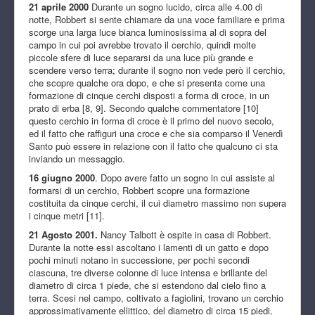
21 aprile 2000
Durante un sogno lucido, circa alle 4.00 di
notte, Robbert si sente chiamare da una voce familiare e prima
scorge una larga luce bianca luminosissima al di sopra del
campo in cui poi avrebbe trovato il cerchio, quindi molte
piccole sfere di luce separarsi da una luce più grande e
scendere verso terra; durante il sogno non vede però il cerchio,
che scopre qualche ora dopo, e che si presenta come una
formazione di cinque cerchi disposti a forma di croce, in un
prato di erba [8, 9]. Secondo qualche commentatore [10]
questo cerchio in forma di croce è il primo del nuovo secolo,
ed il fatto che raffiguri una croce e che sia comparso il Venerdì
Santo può essere in relazione con il fatto che qualcuno ci sta
inviando un messaggio.
16 giugno 2000
. Dopo avere fatto un sogno in cui assiste al
formarsi di un cerchio, Robbert scopre una formazione
costituita da cinque cerchi, il cui diametro massimo non supera
i cinque metri [11].
21 Agosto 2001.
Nancy Talbott è ospite in casa di Robbert.
Durante la notte essi ascoltano i lamenti di un gatto e dopo
pochi minuti notano in successione, per pochi secondi
ciascuna, tre diverse colonne di luce intensa e brillante del
diametro di circa 1 piede, che si estendono dal cielo fino a
terra. Scesi nel campo, coltivato a fagiolini, trovano un cerchio
approssimativamente ellittico, del diametro di circa 15 piedi,