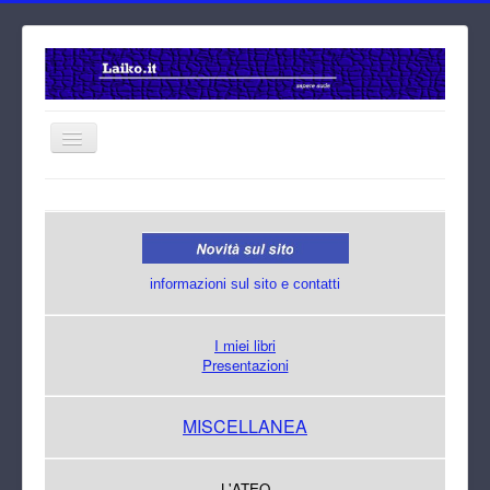
Home
Cerca
informazioni sul sito e contatti
I miei libri
Presentazioni
MISCELLANEA
L'ATEO