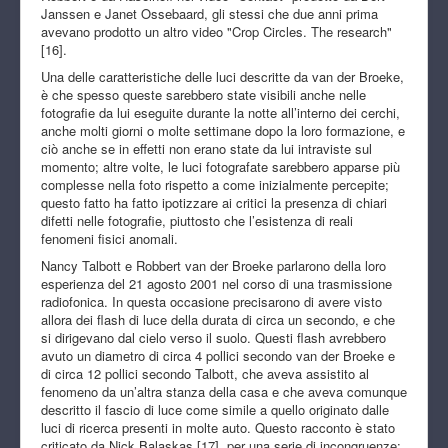
Janssen e Janet Ossebaard, gli stessi che due anni prima
avevano prodotto un altro video "Crop Circles. The research"
[16].
Una delle caratteristiche delle luci descritte da van der Broeke,
è che spesso queste sarebbero state visibili anche nelle
fotografie da lui eseguite durante la notte all’interno dei cerchi,
anche molti giorni o molte settimane dopo la loro formazione, e
ciò anche se in effetti non erano state da lui intraviste sul
momento; altre volte, le luci fotografate sarebbero apparse più
complesse nella foto rispetto a come inizialmente percepite;
questo fatto ha fatto ipotizzare ai critici la presenza di chiari
difetti nelle fotografie, piuttosto che l’esistenza di reali
fenomeni fisici anomali.
Nancy Talbott e Robbert van der Broeke parlarono della loro
esperienza del 21 agosto 2001 nel corso di una trasmissione
radiofonica. In questa occasione precisarono di avere visto
allora dei flash di luce della durata di circa un secondo, e che
si dirigevano dal cielo verso il suolo. Questi flash avrebbero
avuto un diametro di circa 4 pollici secondo van der Broeke e
di circa 12 pollici secondo Talbott, che aveva assistito al
fenomeno da un’altra stanza della casa e che aveva comunque
descritto il fascio di luce come simile a quello originato dalle
luci di ricerca presenti in molte auto. Questo racconto è stato
criticato da Nick Balaskas [17], per una serie di incongruenze: