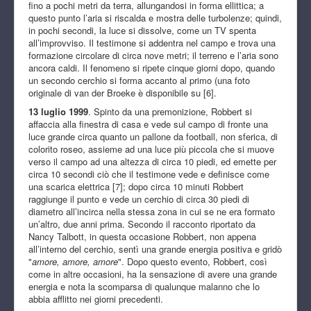
fino a pochi metri da terra, allungandosi in forma ellittica; a
questo punto l’aria si riscalda e mostra delle turbolenze; quindi,
in pochi secondi, la luce si dissolve, come un TV spenta
all’improvviso. Il testimone si addentra nel campo e trova una
formazione circolare di circa nove metri; il terreno e l’aria sono
ancora caldi. Il fenomeno si ripete cinque giorni dopo, quando
un secondo cerchio si forma accanto al primo (una foto
originale di van der Broeke è disponibile su [6].
13 luglio 1999
. Spinto da una premonizione, Robbert si
affaccia alla finestra di casa e vede sul campo di fronte una
luce grande circa quanto un pallone da football, non sferica, di
colorito roseo, assieme ad una luce più piccola che si muove
verso il campo ad una altezza di circa 10 piedi, ed emette per
circa 10 secondi ciò che il testimone vede e definisce come
una scarica elettrica [7]; dopo circa 10 minuti Robbert
raggiunge il punto e vede un cerchio di circa 30 piedi di
diametro all’incirca nella stessa zona in cui se ne era formato
un’altro, due anni prima. Secondo il racconto riportato da
Nancy Talbott, in questa occasione Robbert, non appena
all’interno del cerchio, sentì una grande energia positiva e gridò
"
amore, amore, amore
". Dopo questo evento, Robbert, così
come in altre occasioni, ha la sensazione di avere una grande
energia e nota la scomparsa di qualunque malanno che lo
abbia afflitto nei giorni precedenti.