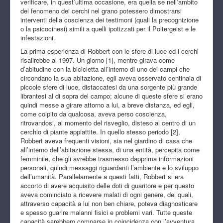
verificare, in quest’ultima occasione, era quella se nell’ambito
del fenomeno dei cerchi nel grano potessero dimostrarsi
interventi della coscienza dei testimoni (quali la precognizione
o la psicocinesi) simili a quelli ipotizzati per il Poltergeist e le
infestazioni.
La prima esperienza di Robbert con le sfere di luce ed i cerchi
risalirebbe al 1997. Un giorno [1], mentre girava come
d’abitudine con la bicicletta all’interno di uno dei campi che
circondano la sua abitazione, egli aveva osservato centinaia di
piccole sfere di luce, distaccatesi da una sorgente più grande
librantesi al di sopra del campo; alcune di queste sfere si erano
quindi messe a girare attorno a lui, a breve distanza, ed egli,
come colpito da qualcosa, aveva perso coscienza,
ritrovandosi, al momento del risveglio, disteso al centro di un
cerchio di piante appiattite. In quello stesso periodo [2],
Robbert aveva frequenti visioni, sia nel giardino di casa che
all’interno dell’abitazione stessa, di una entità, percepita come
femminile, che gli avrebbe trasmesso dapprima informazioni
personali, quindi messaggi riguardanti l’ambiente e lo sviluppo
dell’umanità. Parallelamente a questi fatti, Robbert si era
accorto di avere acquisito delle doti di guaritore e per questo
aveva cominciato a ricevere malati di ogni genere, dei quali,
attraverso capacità a lui non ben chiare, poteva diagnosticare
e spesso guarire malanni fisici e problemi vari. Tutte queste
capacità sarebbero comparse in coincidenza con l’avventura