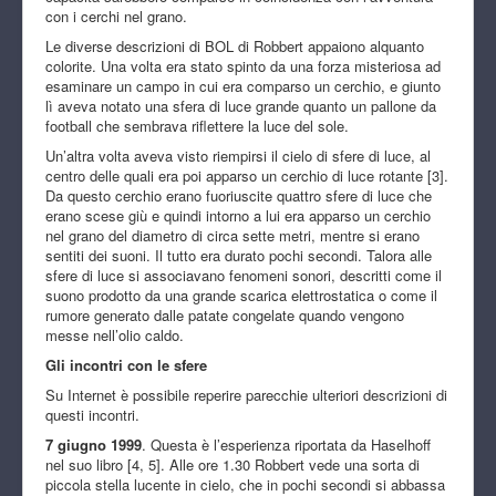
con i cerchi nel grano.
Le diverse descrizioni di BOL di Robbert appaiono alquanto
colorite. Una volta era stato spinto da una forza misteriosa ad
esaminare un campo in cui era comparso un cerchio, e giunto
lì aveva notato una sfera di luce grande quanto un pallone da
football che sembrava riflettere la luce del sole.
Un’altra volta aveva visto riempirsi il cielo di sfere di luce, al
centro delle quali era poi apparso un cerchio di luce rotante [3].
Da questo cerchio erano fuoriuscite quattro sfere di luce che
erano scese giù e quindi intorno a lui era apparso un cerchio
nel grano del diametro di circa sette metri, mentre si erano
sentiti dei suoni. Il tutto era durato pochi secondi. Talora alle
sfere di luce si associavano fenomeni sonori, descritti come il
suono prodotto da una grande scarica elettrostatica o come il
rumore generato dalle patate congelate quando vengono
messe nell’olio caldo.
Gli incontri con le sfere
Su Internet è possibile reperire parecchie ulteriori descrizioni di
questi incontri.
7 giugno 1999
. Questa è l’esperienza riportata da Haselhoff
nel suo libro [4, 5]. Alle ore 1.30 Robbert vede una sorta di
piccola stella lucente in cielo, che in pochi secondi si abbassa