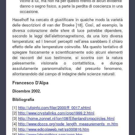
vicino a lui, ma non ha per questo riferito di alcun evidente
danno o segno fisico, a parte la perdita di coscienza in una
occasione.
Haselhoff ha cercato di giustificare in qualche modo la varietà
delle descrizioni di van der Broeke [18]. Così, ad esempio, la
diversa colorazione delle sfere di luce potrebbe dipendere,
secondo le leggi dell’elettromagnetismo, da una loro diversa
temperatura; ed i tremori percepiti nell’area sarebbero il chiaro
effetto delle alte temperature coinvolte. Ma questo tentativo di
spiegare fisicamente e scientificamente solo alcuni elementi
dei racconti del suo testimone, si scontra con la natura
palesemente visionaria o contattistica, e dunque
assolutamente paranormalistica, del presunto fenomeno,
allontanandolo dal campo di indagine delle scienze naturali.
Francesco D’Alpa
Dicembre 2002.
Bibliografia
[1]
http://ufoinfo.com/filer/2000/ff_0017.shtml
[2]
http://www.crystalinks.com/crop1999.2.html
[3]
http://home.zonnet.nl/Ion108/Elfenland/cropcircles.html
[4]
http://www.dcccs.org/node_length_measurements_m.htm
[5]
http://www.edicolaweb.net/ss000816.htm
[6]
http://www.labyrinthina.com/crop.htm