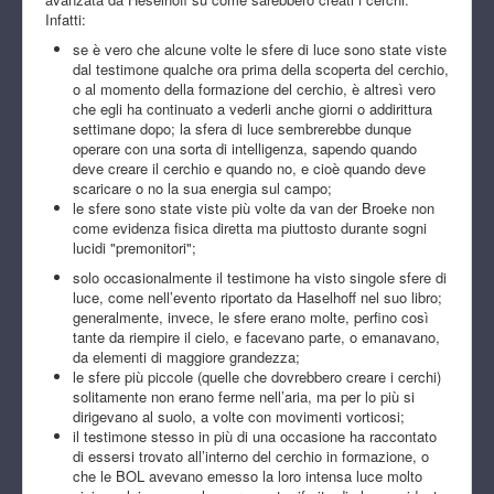
Infatti:
se è vero che alcune volte le sfere di luce sono state viste
dal testimone qualche ora prima della scoperta del cerchio,
o al momento della formazione del cerchio, è altresì vero
che egli ha continuato a vederli anche giorni o addirittura
settimane dopo; la sfera di luce sembrerebbe dunque
operare con una sorta di intelligenza, sapendo quando
deve creare il cerchio e quando no, e cioè quando deve
scaricare o no la sua energia sul campo;
le sfere sono state viste più volte da van der Broeke non
come evidenza fisica diretta ma piuttosto durante sogni
lucidi "premonitori";
solo occasionalmente il testimone ha visto singole sfere di
luce, come nell’evento riportato da Haselhoff nel suo libro;
generalmente, invece, le sfere erano molte, perfino così
tante da riempire il cielo, e facevano parte, o emanavano,
da elementi di maggiore grandezza;
le sfere più piccole (quelle che dovrebbero creare i cerchi)
solitamente non erano ferme nell’aria, ma per lo più si
dirigevano al suolo, a volte con movimenti vorticosi;
il testimone stesso in più di una occasione ha raccontato
di essersi trovato all’interno del cerchio in formazione, o
che le BOL avevano emesso la loro intensa luce molto