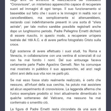
"Cronovisore", un misterioso apparecchio capace di recuperare
suoni ed immagini di ogni tempo. Il suo funzionamento si
baserebbe sul fatto che i suoni e le immagini in realtà non si
cancellerebbero, ma semplicemente si attenuerebbero,
restando così indefinitamente presenti in una sorta di "sfera
astrale"; per tale motivo sarebbe possibile registrarli anche
dopo un lunghissimo periodo. Padre Pellegrino Ernetti dichiarò
di essere riuscito, in questo modo, a recuperare un'opera
teatrale del 169 A.C. e di avere perfino fotografato Cristo sulla
croce.
Egli sostenne di avere effettuato i suoi studi, fra Roma e
Venezia, in collaborazione con una ventina di scienziati di cui
non ha mai fornito i nomi. Del suo entourage faceva
certamente parte Padre Agostino Gemelli. Non ha comunque
mai mostrato in pubblico il suo apparecchio, ed anzi negli
ultimi anni della sua vita non ne parlò più.
Se mai esso fosse stato realmente realizzato, è certo che
nessuno, all'infuori della sua cerchia, ha potuto mai assistere
ad alcun esperimento di cronovisione. La leggenda afferma che
l'unico esemplare prodotto si trovi attualmente dimenticato in
qualche sotterraneo del Vaticano, ma nessuno ha mai
confermato o smentito ciò.
La figura di Padre Ernetti resta circondata da una aura di