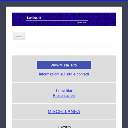
Home
Cerca
informazioni sul sito e contatti
I miei libri
Presentazioni
MISCELLANEA
L'ATEO