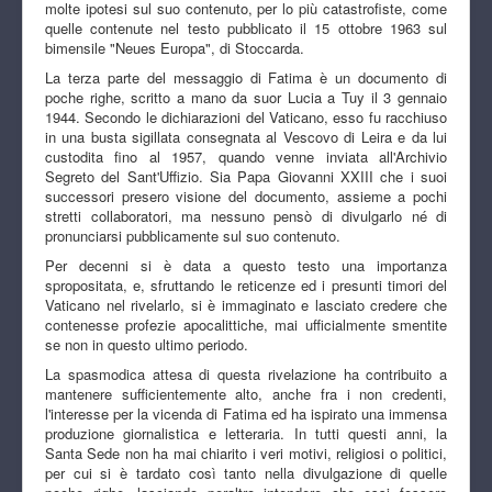
molte ipotesi sul suo contenuto, per lo più catastrofiste, come
quelle contenute nel testo pubblicato il 15 ottobre 1963 sul
bimensile "Neues Europa", di Stoccarda.
La terza parte del messaggio di Fatima è un documento di
poche righe, scritto a mano da suor Lucia a Tuy il 3 gennaio
1944. Secondo le dichiarazioni del Vaticano, esso fu racchiuso
in una busta sigillata consegnata al Vescovo di Leira e da lui
custodita fino al 1957, quando venne inviata all'Archivio
Segreto del Sant'Uffizio. Sia Papa Giovanni XXIII che i suoi
successori presero visione del documento, assieme a pochi
stretti collaboratori, ma nessuno pensò di divulgarlo né di
pronunciarsi pubblicamente sul suo contenuto.
Per decenni si è data a questo testo una importanza
spropositata, e, sfruttando le reticenze ed i presunti timori del
Vaticano nel rivelarlo, si è immaginato e lasciato credere che
contenesse profezie apocalittiche, mai ufficialmente smentite
se non in questo ultimo periodo.
La spasmodica attesa di questa rivelazione ha contribuito a
mantenere sufficientemente alto, anche fra i non credenti,
l'interesse per la vicenda di Fatima ed ha ispirato una immensa
produzione giornalistica e letteraria. In tutti questi anni, la
Santa Sede non ha mai chiarito i veri motivi, religiosi o politici,
per cui si è tardato così tanto nella divulgazione di quelle