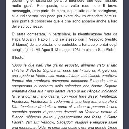
poche righe, lasciando peraltro intendere che essi fossero
molto gravi. Per questo, una volta reso noto il breve
messaggio, gran parte del clero, soprattutto quello portoghese,
si è indispettito non poco per avere dovuto attendere oltre 80
anni prima di conoscere quelle che sono apparse anche a loro
delle sciocchezze.
E' stata contestata, in particolare, la identificazione fatta da
Papa Giovanni Paolo II , di se stesso con il Vescovo (vestito
di bianco) della profezia, che cadrebbe a terra colpito dai colpi
scagliatigli da Alì Agca il 13 maggio 1981 in piazza San Pietro.
Il testo:
"Dopo le due parti che già ho esposto, abbiamo visto al lato
sinistro di Nostra Signora un poco più in alto un Angelo con
una spada di fuoco nella mano sinistra; scintillando emetteva
fiamme che sembrava dovessero incendiare il mondo; ma si
spegnevano al contatto dello splendore che Nostra Signora
emanava dalla sua mano destra verso di lui: l’Angelo indicando
la terra con la mano destra, con voce forte disse: Penitenza,
Penitenza, Penitenza! E vedemmo in una luce immensa che è
Dio: "qualcosa di simile a come si vedono le persone in uno
specchio quando vi passano davanti" un Vescovo vestito di
Bianco "abbiamo avuto il presentimento che fosse il Santo
Padre". Vari altri Vescovi, Sacerdoti, religiosi e religiose salire
una montagna ripida, in cima alla quale c’era una grande Croce