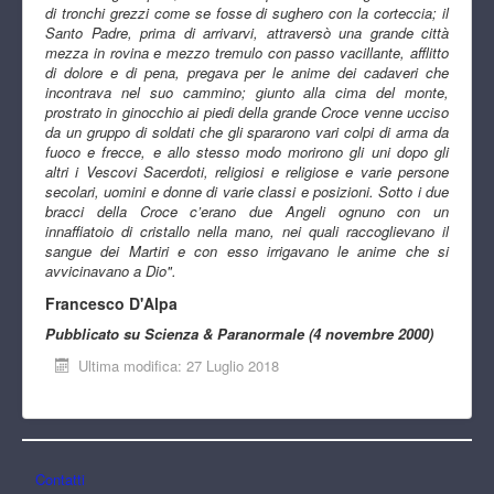
di tronchi grezzi come se fosse di sughero con la corteccia; il
Santo Padre, prima di arrivarvi, attraversò una grande città
mezza in rovina e mezzo tremulo con passo vacillante, afflitto
di dolore e di pena, pregava per le anime dei cadaveri che
incontrava nel suo cammino; giunto alla cima del monte,
prostrato in ginocchio ai piedi della grande Croce venne ucciso
da un gruppo di soldati che gli spararono vari colpi di arma da
fuoco e frecce, e allo stesso modo morirono gli uni dopo gli
altri i Vescovi Sacerdoti, religiosi e religiose e varie persone
secolari, uomini e donne di varie classi e posizioni. Sotto i due
bracci della Croce c’erano due Angeli ognuno con un
innaffiatoio di cristallo nella mano, nei quali raccoglievano il
sangue dei Martiri e con esso irrigavano le anime che si
avvicinavano a Dio".
Francesco D'Alpa
Pubblicato su Scienza & Paranormale (4 novembre 2000)
Ultima modifica: 27 Luglio 2018
Contatti