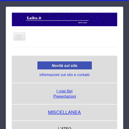
Home
Cerca
informazioni sul sito e contatti
I miei libri
Presentazioni
MISCELLANEA
L'ATEO