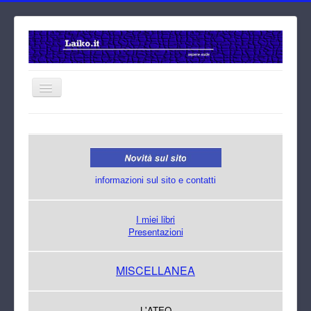
Home
Cerca
informazioni sul sito e contatti
I miei libri
Presentazioni
MISCELLANEA
L'ATEO