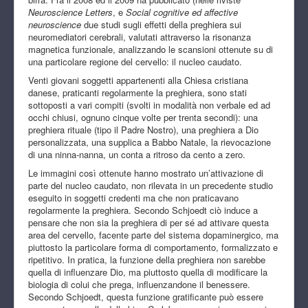
Neuroscience Letters
, e
Social cognitive ed affective
neuroscience
due studi sugli effetti della preghiera sui
neuromediatori cerebrali, valutati attraverso la risonanza
magnetica funzionale, analizzando le scansioni ottenute su di
una particolare regione del cervello: il nucleo caudato.
Venti giovani soggetti appartenenti alla Chiesa cristiana
danese, praticanti regolarmente la preghiera, sono stati
sottoposti a vari compiti (svolti in modalità non verbale ed ad
occhi chiusi, ognuno cinque volte per trenta secondi): una
preghiera rituale (tipo il Padre Nostro), una preghiera a Dio
personalizzata, una supplica a Babbo Natale, la rievocazione
di una ninna-nanna, un conta a ritroso da cento a zero.
Le immagini così ottenute hanno mostrato un’attivazione di
parte del nucleo caudato, non rilevata in un precedente studio
eseguito in soggetti credenti ma che non praticavano
regolarmente la preghiera. Secondo Schjoedt ciò induce a
pensare che non sia la preghiera di per sé ad attivare questa
area del cervello, facente parte del sistema dopaminergico, ma
piuttosto la particolare forma di comportamento, formalizzato e
ripetitivo. In pratica, la funzione della preghiera non sarebbe
quella di influenzare Dio, ma piuttosto quella di modificare la
biologia di colui che prega, influenzandone il benessere.
Secondo Schjoedt, questa funzione gratificante può essere