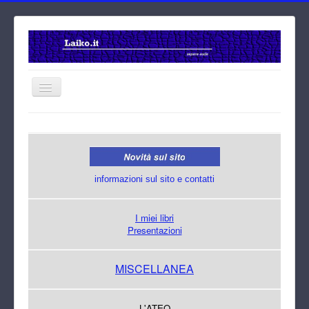
Home
Cerca
informazioni sul sito e contatti
I miei libri
Presentazioni
MISCELLANEA
L'ATEO