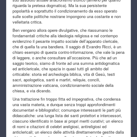
riguarda la pretesa dogmatica). Ma la sua persistente
popolarità e soprattutto il condizionamento da esso operato
sulle scelte politiche nostrane impongono una costante e non
velleitaria critica.
Ben vengano allora opere divulgative, che riassumano le
fondamentali critiche alla ideologia religiosa e nel contempo
evidenzino il pesante impatto sociale dell’apparato clericale,
che di quella fa una bandiera. Il saggio di Evandro Ricci, è un
chiaro esempio di questa contro-informazione, che vale la pena
di leggere, o anche consultare all’occasione. Più che ad un
saggio teorico, siamo di fronte ad una summa antidogmatica
ed anticlericale, che spazia in quasi tutti gli ambito del
criticabile: storia ed archeologia biblica, vita di Gesù, testi
sacri, apologetica, santi e martiri, reliquie, concili,
amministrazione vaticana, condizionamento sociale della
chiesa, e via dicendo.
Una trattazione fin troppo fitta ed impegnativa, che condensa
una vasta materia, e dunque senza troppi approfondimenti
documentari e bibliografici; comunque interessanti le parti più
didascaliche: una lunga lista dei santi protettori e intercessori,
ciascuno identificato in base ai propri meriti curativi; un elenco
di nomi e citazioni di celebri areligiosi, antireligiosi ed
anticlericali; un elenco delle attività direttamemnte gestite dalla