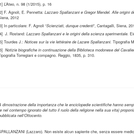
1] L’Ateo, n. 98 (1/2015), p. 16
2] F. Agnoli, E. Pennetta:
Lazzaro Spallanzani e Gregor Mendel. Alle origini de
Siena, 2012
3] In particolare: F. Agnoli “
Scienziati, dunque credenti
”, Cantagalli, Siena, 20
[4] J. Rostand:
Lazzaro Spallanzani e le origini della scienza sperimentale.
Ein
5] Tourdes J.:
Notices sur la vie lettéraire de Lazare Spallanzani.
Tipografia M
[6]
Notizie biografiche in continuazione della Biblioteca modonese del Cavali
ipografia Torregiani e compagno. Reggio, 1835, p. 310.
A dimostrazione della importanza che le enciclopedie scientifiche hanno sempr
(e nel contempo ignorato del tutto il ruolo della religione nella sua vita) prop
pubblicata nell’Ottocento.
SPALLANZANI (Lazzaro). Non esiste alcun sapiente che, senza essere medico, 