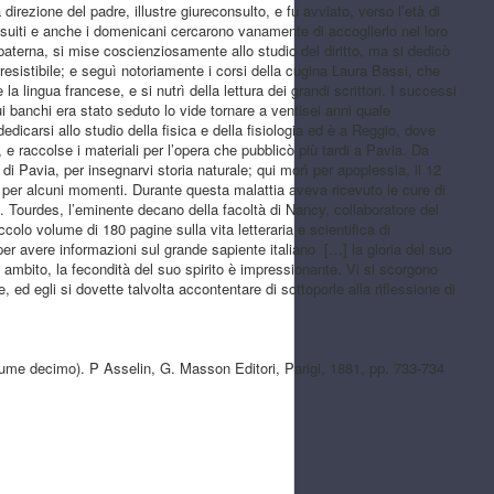
irezione del padre, illustre giureconsulto, e fu avviato, verso l’età di
I gesuiti e anche i domenicani cercarono vanamente di accoglierlo nel loro
 paterna, si mise coscienziosamente allo studio del diritto, ma si dedicò
resistibile; e seguì notoriamente i corsi della cugina Laura Bassi, che
 lingua francese, e si nutrì della lettura dei grandi scrittori. I successi
i banchi era stato seduto lo vide tornare a ventisei anni quale
edicarsi allo studio della fisica e della fisiologia ed è a Reggio, dove
 e raccolse i materiali per l’opera che pubblicò più tardi a Pavia. Da
i Pavia, per insegnarvi storia naturale; qui morì per apoplessia, il 12
a per alcuni momenti. Durante questa malattia aveva ricevuto le cure di
. Tourdes, l’eminente decano della facoltà di Nancy, collaboratore del
olo volume di 180 pagine sulla vita letteraria e scientifica di
per avere informazioni sul grande sapiente italiano […] la gloria del suo
o ambito, la fecondità del suo spirito è impressionante. Vi si scorgono
 ed egli si dovette talvolta accontentare di sottoporle alla riflessione di
lume decimo). P Asselin, G. Masson Editori, Parigi, 1881, pp. 733-734