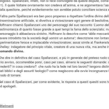
eligioso. Spallanzani, infatti, non si fece coinvolgere da queste dispute, come
1). Il quale Voltaire ovviamente non credeva all’anima, e ne argomentava l’a
alla questione, perché evidentemente non avrebbe potuto conciliare scienza e 
’altra parte Spallanzani era ben poco propenso a rispettare l’ordine divino del
’inseminazione artificiale, si divertiva a vivisezionare ogni genere di bestioli
Hoffmann chiamò Spallanzani uno dei personaggi del suo racconto
‘L’uomo del
estimonianza di quanto fosse grande a quei tempi la fama dello scienziato; ma
ersonaggio è abbastanza sinistro. Hoffmann lo descrive come “abile meccanico
avere introdotto tra la società degli uomini un automa”; descrizione non lontana
perimentatore feroce e implacabile vivisezionatore; assai simile al
Frankenst
helley: indagatore del principio vitale, creatore di una nuova vita, ma anche 
comando divino.
he dire in definitiva del caso Spallanzani, e più in generale del preteso ruolo d
io avviso, occorrerebbe porsi, caso per caso, almeno le seguenti domande: che
redenti? in cosa credono? che ruolo ha la fede nel loro lavoro? tengono disti
ati biblici e degli assunti teologici? come reagiscono alle ovvie incongruenze 
odo di tornare.
el caso di Spallanzani, per come evidente, le risposte a questi quesiti sono tut
d apologeti.
iferimenti