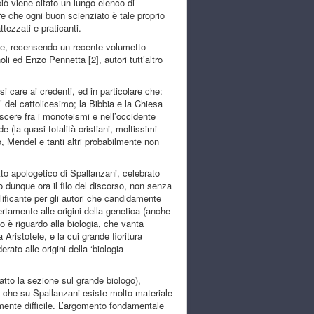
ciò viene citato un lungo elenco di
ere che ogni buon scienziato è tale proprio
ttezzati e praticanti.
ne, recensendo un recente volumetto
 ed Enzo Pennetta [2], autori tutt’altro
i care ai credenti, ed in particolare che:
’ del cattolicesimo; la Bibbia e la Chiesa
cere fra i monoteismi e nell’occidente
e (la quasi totalità cristiani, moltissimi
co, Mendel e tanti altri probabilmente non
tto apologetico di Spallanzani, celebrato
o dunque ora il filo del discorso, non senza
lificante per gli autori che candidamente
rtamente alle origini della genetica (anche
o è riguardo alla biologia, che vanta
Aristotele, e la cui grande fioritura
ato alle origini della ‘biologia
tto la sezione sul grande biologo),
 che su Spallanzani esiste molto materiale
mente difficile. L’argomento fondamentale