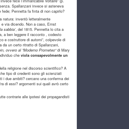
 invece fece l’immancabile Voltaire” (p.
ssenza. Spallanzani invece si asteneva
fede; Pennetta fa finta di non capirlo?
la natura: inventò letteralmente
ne, e via dicendo. Non a caso, Ernst
la sabbia’
, del 1815. Pennetta lo cita a
, a ben leggere il racconto , codesto
 e costruttore di automi”, colpevole di
 da un certo ritratto di Spallanzani,
ein,
ovvero al
”
Moderno Prometeo
“
di Mary
individuo che
viola consapevolmente un
ella religione nel discorso scientifico? A
 tipo di credenti sono gli scienziati
nti i due ambiti? cercano una conferma dei
fra di essi? argomenti sui quali avrò certo
te contrarie alle ipotesi dei propagandisti