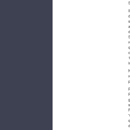
S
I
d
s
a
d
S
r
q
c
1
i
N
r
p
P
P
g
s
F
“
q
d