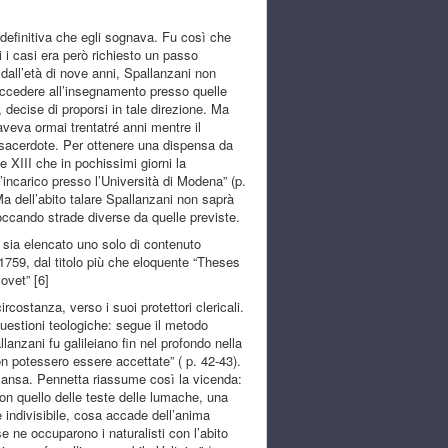
 definitiva che egli sognava. Fu così che
i i casi era però richiesto un passo
 dall’età di nove anni, Spallanzani non
accedere all’insegnamento presso quelle
 decise di proporsi in tale direzione. Ma
veva ormai trentatré anni mentre il
e sacerdote. Per ottenere una dispensa da
 XIII che in pochissimi giorni la
incarico presso l’Università di Modena” (p.
a dell’abito talare Spallanzani non saprà
occando strade diverse da quelle previste.
e sia elencato uno solo di contenuto
 1759, dal titolo più che eloquente “Theses
ovet” [6]
costanza, verso i suoi protettori clericali.
 questioni teologiche: segue il metodo
anzani fu galileiano fin nel profondo nella
on potessero essere accettate” ( p. 42-43).
cansa. Pennetta riassume così la vicenda:
con quello delle teste delle lumache, una
indivisibile, cosa accade dell’anima
e ne occuparono i naturalisti con l’abito