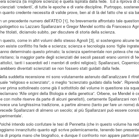
era scienza (la migliore scienza) è quella ispirata dalla fede. Ed a riprova di 
cienziati ‘credenti’, di tutte le epoche e di varie discipline. Purtroppo, sosten
n quanto credente necessita di valide prove, ben al di là del fatto che si sia ba
n un precedente numero dell’ATEO [1], ho brevemente affrontato tale questio
pologetico su Lazzaro Spallanzani e Gregor Mendel scritto da Francesco Agnoli
he titolati, diciamolo subito, per discutere di storia della scienza.
n questo, come in altri volumi dello stesso Agnoli [3], si sostengono alcune tes
on esiste conflitto fra fede e scienza; scienza e tecnologia sono ‘figlie ingrate
anno determinato questo primato; la scienza sperimentale non poteva che nas
ristiano; la maggior parte degli scienziati dei secoli passati erano uomini di fed
attolici, tanti i sacerdoti ed i membri di ordini religiosi); Spallanzani, Coperni
arebbero diventati scienziati se non fossero stati guidati dalla fede.
ella suddetta recensione mi sono volutamente astenuto dall’analizzare il ritra
uale “religioso e scienziato”, o meglio “scienziato guidato dalla fede”. Riprend
ver prima sottolineato come già il sottotitolo del volume in questione sia squa
eclamano “Alle origini della Biologia e della genetica”. Orbene, se Mendel è ce
e con molte riserve da parte di alcuni genetisti), certamente Spallanzani non l
nvece una lunghissima tradizione, a partire almeno (tanto per fare un nome) da 
recede Spallanzani di almeno un secolo; al più Spallanzani può essere consider
perimentale’.
oiché intendo solo confutare le tesi di Pennetta (che in questo volume ha reda
eggiamo innanzitutto quanto egli scrive polemicamente, tenendo ben presente
ia di propria mano che biografico, e dunque il confronto non appare particolar