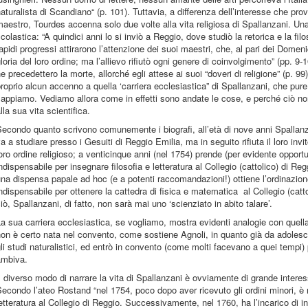
aturalista di Scandiano“ (p. 101). Tuttavia, a differenza dell’interesse che prov
aestro, Tourdes accenna solo due volte alla vita religiosa di Spallanzani. Un
colastica: “A quindici anni lo si inviò a Reggio, dove studiò la retorica e la filo
apidi progressi attirarono l’attenzione dei suoi maestri, che, al pari dei Domen
loria del loro ordine; ma l’allievo rifiutò ogni genere di coinvolgimento” (pp. 
e precedettero la morte, allorché egli attese ai suoi “doveri di religione” (p. 99
roprio alcun accenno a quella ‘carriera ecclesiastica” di Spallanzani, che pure
appiamo. Vediamo allora come in effetti sono andate le cose, e perché ciò n
lla sua vita scientifica.
econdo quanto scrivono comunemente i biografi, all’età di nove anni Spallanzani
a a studiare presso i Gesuiti di Reggio Emilia, ma in seguito rifiuta il loro inv
oro ordine religioso; a venticinque anni (nel 1754) prende (per evidente opportun
ndispensabile per insegnare filosofia e letteratura al Collegio (cattolico) di Re
na dispensa papale ad hoc (e a potenti raccomandazioni!) ottiene l’ordinazion
ndispensabile per ottenere la cattedra di fisica e matematica al Collegio (ca
iò, Spallanzani, di fatto, non sarà mai uno ‘scienziato in abito talare’.
a sua carriera ecclesiastica, se vogliamo, mostra evidenti analogie con quell
on è certo nata nel convento, come sostiene Agnoli, in quanto già da adolesce
li studi naturalistici, ed entrò in convento (come molti facevano a quei tempi) 
ambiva.
l diverso modo di narrare la vita di Spallanzani è ovviamente di grande interes
econdo l’ateo Rostand “nel 1754, poco dopo aver ricevuto gli ordini minori, è 
etteratura al Collegio di Reggio. Successivamente, nel 1760, ha l’incarico di 