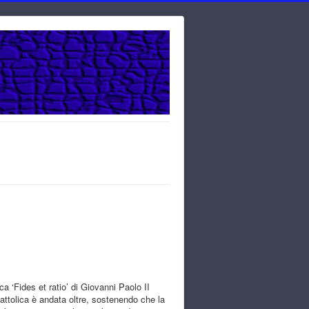
a ‘Fides et ratio’ di Giovanni Paolo II
cattolica è andata oltre, sostenendo che la