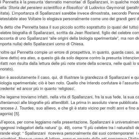
i Pennetta è la presunta ‘damnatio memoriae’ di Spallanzani, in qualche modo 
ella ‘
Storia del pensiero scientifico e filosofico’
di Ludovico Geymonat (peraltro,
itata). L’importanza di Spallanzani sarebbe invece dimostrata, secondo Pennett
etestabile ateo Voltaire lo elogiava personalmente come uno dei grandi geni 
a detto che Pennetta basa il suo piccolo scritto soprattutto (o quasi del tutto) 
elebre biografia di Spallanzani, scritta da Jean Rostand, figlio del celebre
acconta di uno Spallanzani “alle origini della biologia sperimentale”, ma non 
mporta nulla) dello Spallanzani uomo di Chiesa.
noltre qui Pennetta compie un errore di prospettiva, in quanto, guarda caso,
iene detto) era ateo, e questo già da solo depone contro la presunta intenzio
nfatti non risulta dalla lettura delle più note storie della scienza, nelle quali 
norato).
on è assolutamente il caso, qui, di illustrare la grandezza di Spallanzani e q
iologia sperimentale; ciò è ben noto. Quello che intendo confutare è l’assunto
credente’ ed ancor più in quanto ‘religioso’.
he legame troviamo infatti, nella vita di Spallanzani, fra la sua fede, la sua car
tteniamoci alle biografie più attendibili. La prima in assoluto viene pubblicata
rancese J. Tourdes, suo allievo, e che gli è stato vicino per molti anni e fino al
’agonia) [5].
ll’epoca, per come leggiamo nella presentazione, Spallanzani è universalment
ngegnosi indagatori della natura” (p. 49), come “il più celebre tra i naturalisti de
rande elogi: “ Spallanzani riceveva personalmente dai suoi contemporanei i co
usinghieri. Nessun uomo di lettere, nessun amante delle arti percorreva l’Itali