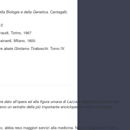
lla Biologia e della Genetica
. Cantagalli,
12
audi, Torino, 1967
ainardi, Milano, 1800.
ere abate Girolamo Tiraboschi.
Tomo IV.
e dato all’opera ed alla figura umana di Lazzaro Spallanzani scienziato
oniamo un estratto della più importante enciclopedia medico-chirurgica
abbia reso maggiori servizi alla medicina. Nato il 12 gennaio 1729 a