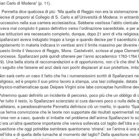
an Carlo di Modena” (p. 11).
l Pennetta dice qualcosa di più: “Ma quella di Reggio non era la sistemazione
ecise di proporsi al Collegio di S. Carlo e all’Università di Modena: in entramb
uccessivo nella sua carriera ecclesiastica. Sebbene vestisse l’abito clericale
veva mai compiuto il passo definitivo verso l’ordinazione sacerdotale, e per 
ue istituzioni era necessario compierlo, dunque, dopo 21 anni di vita religiosa,
pallanzani aveva indugiato troppo a lungo e quando decise per il sacerdozio a
egolamento in materia indicava in ventisei anni il limite massimo per divenir
uesto limite il Vescovo di Reggio, Mons. Castelvetri, scrisse al papa Clemente
oncesse. Spallanzani potè quindi ottenere per l’anno accademico 1763-1764 l’
9). Una bella storia di raccomandazioni e di opportunismo, non c’è che dire! M
n seguito che farsene ed anzi darà non pochi dispiaceri al suo protettore, imb
on sarà certo un caso il fatto che fra i numerosissimi scritti di Spallanzani n
eligioso, ed è proprio il suo primo lavoro a stampa, una tesi collegiale, datata
hysico-mathematicae quas Deipare Virgini sine labe conceptae humillime dev
otremmo quasi definirlo un incidente di percorso, poco più che un obbligo di cir
er tutto il resto, lo Spallanzani scienziato si cura davvero poco o nulla delle
alileiano, e paradossalmente Pennetta definisce ciò un merito, in quanto “Spall
ua ferma convinzione che le teorie non supportate dai risultati sperimentali n
orse non a caso, quando si imbatte nel problema dell’anima Spallanzani lo s
c’era un’altra questione importante che veniva sollevata col taglio dell’Idra e 
uestione che oggi potrebbe sembrare quantomeno ‘strana’: se l’anima è una e 
ell’Idra e di quella delle lumache al momento del taglio? Della questione non s