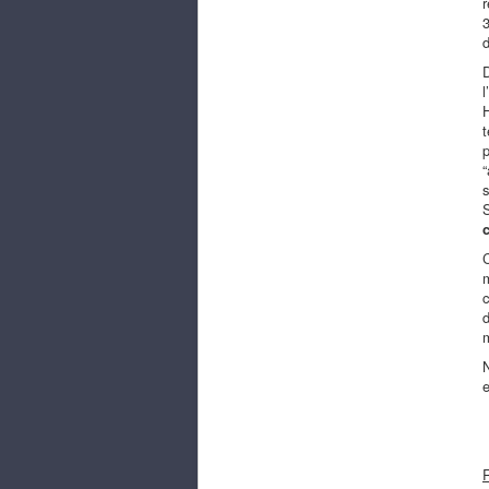
r
3
d
D
l
t
p
“
s
S
C
m
c
d
m
N
e
R