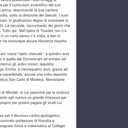
a per il curriculum scientifico del suo
a prima, descrivendo la sua carriera
sofia, sotto la direzione dei Gesuiti. I suoi
icani, lo giudicarono degno di sostenere la
9-10). La seconda, raccontando dei giorni che
). Tutto qui. Nell’opera di Tourdes non c’è
 in un certo senso c’è stata; e ben lo
on ha comunque alcuna rilevanza rispetto
 ‘veste l’abito clericale’; a quindici anni
ito e quello dei Domenicani ad entrare nel
ismo) gli ordini minori, requisito
ggio Emilia; a trentaquattro anni, grazie ad
e sacerdotale, ancora una volta requisito
ttolico) San Carlo di Modena. Nonostante
a di Mendel, la cui passione per le scienze
nte egli nutriva un grande interesse per
proprio per potersi pagare gli studi cui
se per il discorso contro-apologetico.
nominato professore di filosofia e
insegnare fisica e matematica al Collegio