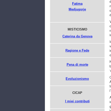
d
Fatima
n
Medjugorje
c
d
V
c
MISTICISMO
r
i
Caterina da Genova
I
v
i
Ragione e Fede
o
N
Pena di morte
b
‘
C
Evoluzionismo
A
f
l
CICAP
A
i
I miei contributi
g
l