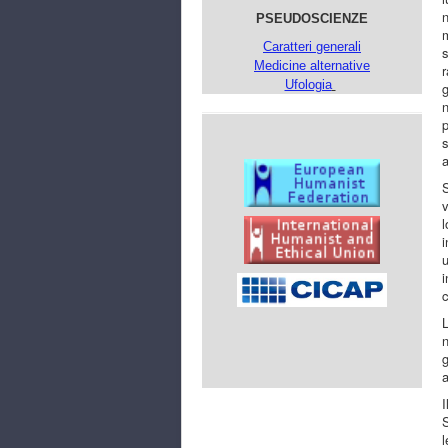
n
PSEUDOSCIENZE
m
Caratteri generali
s
Medicine alternative
r
Ufologia
g
n
p
s
a
S
v
l
i
u
i
c
L
n
g
I
S
l