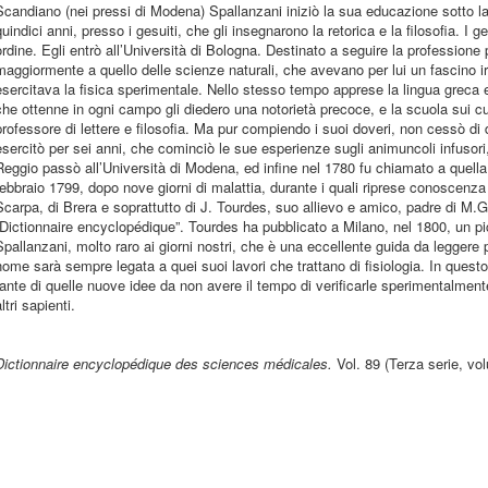
Scandiano (nei pressi di Modena) Spallanzani iniziò la sua educazione sotto la d
quindici anni, presso i gesuiti, che gli insegnarono la retorica e la filosofia. 
ordine. Egli entrò all’Università di Bologna. Destinato a seguire la professione
maggiormente a quello delle scienze naturali, che avevano per lui un fascino ir
esercitava la fisica sperimentale. Nello stesso tempo apprese la lingua greca e la
che ottenne in ogni campo gli diedero una notorietà precoce, e la scuola sui cu
professore di lettere e filosofia. Ma pur compiendo i suoi doveri, non cessò di d
esercitò per sei anni, che cominciò le sue esperienze sugli animuncoli infusori,
Reggio passò all’Università di Modena, ed infine nel 1780 fu chiamato a quella d
febbraio 1799, dopo nove giorni di malattia, durante i quali riprese conoscenz
Scarpa, di Brera e soprattutto di J. Tourdes, suo allievo e amico, padre di M.G
“Dictionnaire encyclopédique”. Tourdes ha pubblicato a Milano, nel 1800, un picc
Spallanzani, molto raro ai giorni nostri, che è una eccellente guida da leggere 
nome sarà sempre legata a quei suoi lavori che trattano di fisiologia. In quest
tante di quelle nuove idee da non avere il tempo di verificarle sperimentalmente,
ltri sapienti.
Dictionnaire encyclopédique des sciences médicales.
Vol. 89 (Terza serie, vo