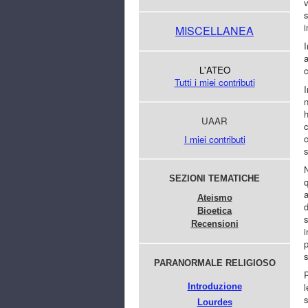
v
s
i
MISCELLANEA
I
a
L'ATEO
c
Tutti i miei contributi
I
n
h
UAAR
c
c
I miei contributi
s
N
SEZIONI TEMATICHE
q
a
Ateismo
d
Bioetica
s
Recensioni
i
p
s
PARANORMALE RELIGIOSO
P
l
Introduzione
s
Lourdes