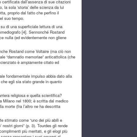
certificata dall’assenza di sue citazioni
 la sola ‘storia’ delle scienza da lui
a, proprio dal fatto che perfino il
del suo tempo.
su di una superficiale lettura di una
 commediografo [4]. Sennonché Rostand
dice nulla (ed evidentemente non gliene
 anche Rostand come Voltaire (ma ciò non
nale “damnatio memoriae” anticattolica (che
lo scienziato è ampiamente citato ed
uale fondamentale impulso abbia dato alla
 che egli sia stato grande in quanto
riera religiosa e quella scientifica?
 a Milano nel 1800; è scritta dal medico
la morte (fra l’altro ne ha descritta
e stimato come “uno dei più abili e
’ nostri giorni” (p. 3). Tourdes gli rende
mplimenti più meritati, e gli elogi più
a senza presentare i suoi omaggi al