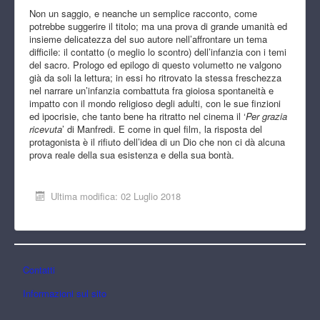
Non un saggio, e neanche un semplice racconto, come
potrebbe suggerire il titolo; ma una prova di grande umanità ed
insieme delicatezza del suo autore nell’affrontare un tema
difficile: il contatto (o meglio lo scontro) dell’infanzia con i temi
del sacro. Prologo ed epilogo di questo volumetto ne valgono
già da soli la lettura; in essi ho ritrovato la stessa freschezza
nel narrare un’infanzia combattuta fra gioiosa spontaneità e
impatto con il mondo religioso degli adulti, con le sue finzioni
ed ipocrisie, che tanto bene ha ritratto nel cinema il ‘
Per grazia
ricevuta
’ di Manfredi. E come in quel film, la risposta del
protagonista è il rifiuto dell’idea di un Dio che non ci dà alcuna
prova reale della sua esistenza e della sua bontà.
Ultima modifica: 02 Luglio 2018
Contatti
Informazioni sul sito