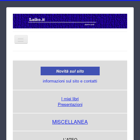
Home
Cerca
informazioni sul sito e contatti
I miei libri
Presentazioni
MISCELLANEA
L'ATEO