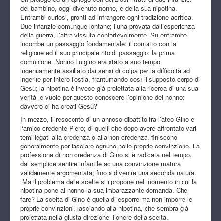
del bambino, oggi divenuto nonno, e della sua nipotina.
Entrambi curiosi, pronti ad infrangere ogni tradizione acritica.
Due infanzie comunque lontane; l’una provata dall’esperienza
della guerra, l’altra vissuta confortevolmente. Su entrambe
incombe un passaggio fondamentale: il contatto con la
religione ed il suo principale rito di passaggio: la prima
comunione. Nonno Luigino era stato a suo tempo
ingenuamente assillato dai sensi di colpa per la difficoltà ad
ingerire per intero l’ostia, frantumando così il supposto corpo di
Gesù; la nipotina è invece già proiettata alla ricerca di una sua
verità, e vuole per questo conoscere l’opinione del nonno:
davvero ci ha creati Gesù?
In mezzo, il resoconto di un annoso dibattito fra l’ateo Gino e
l‘amico credente Piero; di quelli che dopo avere affrontato vari
temi legati alla credenza o alla non credenza, finiscono
generalmente per lasciare ognuno nelle proprie convinzione. La
professione di non credenza di Gino si è radicata nel tempo,
dal semplice sentire infantile ad una convinzione matura
validamente argomentata; fino a divenire una seconda natura.
Ma il problema delle scelte si ripropone nel momento in cui la
nipotina pone al nonno la sua imbarazzante domanda. Che
fare? La scelta di Gino è quella di esporre ma non imporre le
proprie convinzioni, lasciando alla nipotina, che sembra già
proiettata nella giusta direzione, l’onere della scelta.