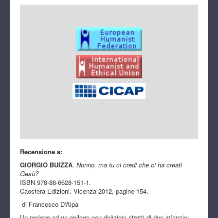
Recensione a:
GIORGIO BUIZZA
.
Nonno, ma tu ci credi che ci ha creati
Ges
ù
?
ISBN 978-88-6628-151-1.
Caosfera Edizioni. Vicenza 2012, pagine 154.
di Francesco D'Alpa
Un prologo ed un epilogo con deliziosi ritratti di due infanzie: